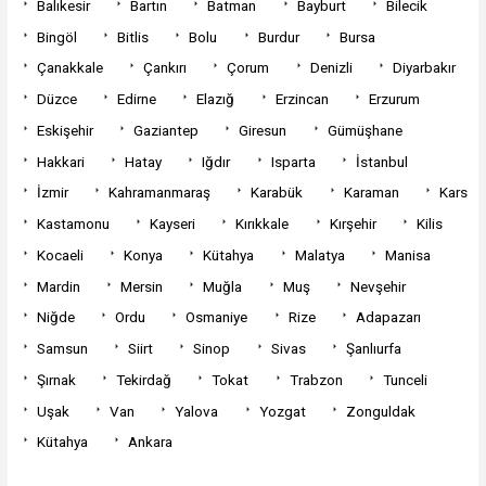
Balıkesir
Bartın
Batman
Bayburt
Bilecik
Bingöl
Bitlis
Bolu
Burdur
Bursa
Çanakkale
Çankırı
Çorum
Denizli
Diyarbakır
Düzce
Edirne
Elazığ
Erzincan
Erzurum
Eskişehir
Gaziantep
Giresun
Gümüşhane
Hakkari
Hatay
Iğdır
Isparta
İstanbul
İzmir
Kahramanmaraş
Karabük
Karaman
Kars
Kastamonu
Kayseri
Kırıkkale
Kırşehir
Kilis
Kocaeli
Konya
Kütahya
Malatya
Manisa
Mardin
Mersin
Muğla
Muş
Nevşehir
Niğde
Ordu
Osmaniye
Rize
Adapazarı
Samsun
Siirt
Sinop
Sivas
Şanlıurfa
Şırnak
Tekirdağ
Tokat
Trabzon
Tunceli
Uşak
Van
Yalova
Yozgat
Zonguldak
Kütahya
Ankara