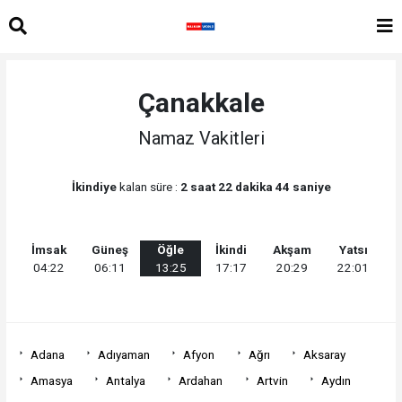
Çanakkale
Namaz Vakitleri
İkindiye
kalan süre :
2 saat 22 dakika 44 saniye
İmsak
Güneş
Öğle
İkindi
Akşam
Yatsı
04:22
06:11
13:25
17:17
20:29
22:01
Adana
Adıyaman
Afyon
Ağrı
Aksaray
Amasya
Antalya
Ardahan
Artvin
Aydın