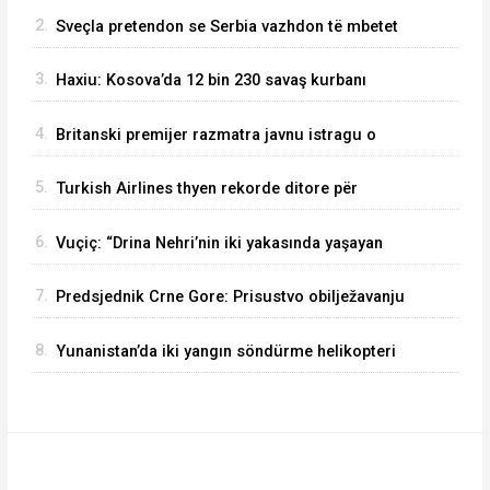
Mirsad Smajović Mirza
2.
Sveçla pretendon se Serbia vazhdon të mbetet
e njëjtë si në kohën e Millosheviqit
3.
Haxiu: Kosova’da 12 bin 230 savaş kurbanı
belgelendi
4.
Britanski premijer razmatra javnu istragu o
Epsteinovim aktivnostima u Velikoj Britaniji
5.
Turkish Airlines thyen rekorde ditore për
pasagjerë dhe fluturime në fillim të gushtit
6.
Vuçiç: “Drina Nehri’nin iki yakasında yaşayan
Sırp halkını artık hiç kimse bölemez”
7.
Predsjednik Crne Gore: Prisustvo obilježavanju
8.
Yunanistan’da iki yangın söndürme helikopteri
havada çarpıştı