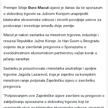
Premijer Srbije
Đuro Macut
izjavio je danas da će sporazum
o slobodnoj trgovini sa Južnom Korejom unaprijediti
bilateralne ekonomske odnose i stvoriti povoljnije uslove za
poslovanje i investicije između dvije zemlje.
Macut je nakon sastanka sa ministrom trgovine, industrije i
resursa Republike Južne Koreje Jo Han Guom u Beogradu
ocijenio da je završetak pregovora o Sporazumu o
sveobuhvatnom ekonomskom partnerstvu važan korak u
jačanju saradnje.
Sastanku je prisustvovala i ministarka unutrašnje i spoljne
trgovine Jagoda Lazarević, koja je zajedno sa korejskim
ministrom ranije potpisala Zajedničku izjavu o završetku
pregovora.
“Potpisivanjem ove Zajedničke izjave završeni su pregovori o
zaključivanju sporazuma o slobodnoj trgovini, koji će
unaprijediti okvir za bilateralne ekonomske odnose, stvarajući