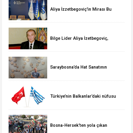
Aliya İzzetbegoviç'in Mirası Bu
Vakıfla Yaşıyor
Bilge Lider Aliya İzetbegoviç,
doğumunun 101'inci yılında anılıyor
Saraybosna’da Hat Sanatının
Münzevi Üstadı: Mirsad Smajović
Mirza
Türkiye’nin Balkanlar’daki nüfusu
Yunanistan’da gündem oldu
Bosna-Hersek’ten yola çıkan
“Filistin Konvoyu” Gaziantep’e