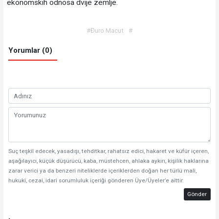
ekonomskih odnosa dvije zemlje.
#Đuro Macut
#
Yorumlar (0)
Suç teşkil edecek, yasadışı, tehditkar, rahatsız edici, hakaret ve küfür içeren,
aşağılayıcı, küçük düşürücü, kaba, müstehcen, ahlaka aykırı, kişilik haklarına
zarar verici ya da benzeri niteliklerde içeriklerden doğan her türlü mali,
hukuki, cezai, idari sorumluluk içeriği gönderen Üye/Üyeler’e aittir.
Gönder