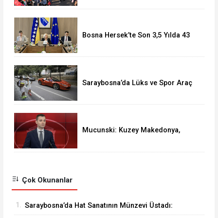
ulaştı
Bosna Hersek’te Son 3,5 Yılda 43
Kişiye Özel Vatandaşlık Verildi
Saraybosna’da Lüks ve Spor Araç
Şöleni
Mucunski: Kuzey Makedonya,
AB’ye tam üyelik için adil ve
öngörülebilir bir yol hak ediyor
Çok Okunanlar
1.
Saraybosna’da Hat Sanatının Münzevi Üstadı: