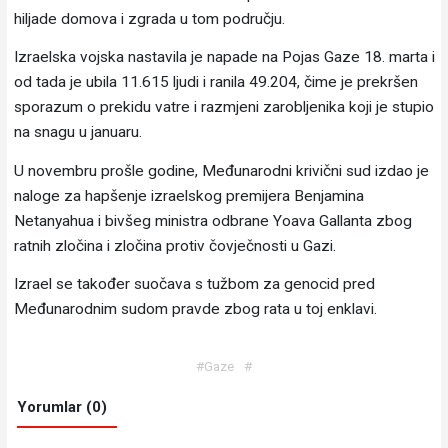
hiljade domova i zgrada u tom području.
Izraelska vojska nastavila je napade na Pojas Gaze 18. marta i
od tada je ubila 11.615 ljudi i ranila 49.204, čime je prekršen
sporazum o prekidu vatre i razmjeni zarobljenika koji je stupio
na snagu u januaru.
U novembru prošle godine, Međunarodni krivični sud izdao je
naloge za hapšenje izraelskog premijera Benjamina
Netanyahua i bivšeg ministra odbrane Yoava Gallanta zbog
ratnih zločina i zločina protiv čovječnosti u Gazi.
Izrael se također suočava s tužbom za genocid pred
Međunarodnim sudom pravde zbog rata u toj enklavi.
#Gaze
#
Yorumlar (0)