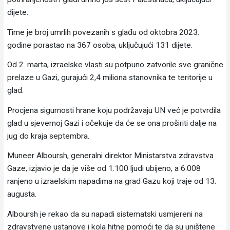
dijete.
Time je broj umrlih povezanih s glađu od oktobra 2023.
godine porastao na 367 osoba, uključujući 131 dijete.
Od 2. marta, izraelske vlasti su potpuno zatvorile sve granične
prelaze u Gazi, gurajući 2,4 miliona stanovnika te teritorije u
glad.
Procjena sigurnosti hrane koju podržavaju UN već je potvrdila
glad u sjevernoj Gazi i očekuje da će se ona proširiti dalje na
jug do kraja septembra.
Muneer Alboursh, generalni direktor Ministarstva zdravstva
Gaze, izjavio je da je više od 1.100 ljudi ubijeno, a 6.008
ranjeno u izraelskim napadima na grad Gazu koji traje od 13.
augusta.
Alboursh je rekao da su napadi sistematski usmjereni na
zdravstvene ustanove i kola hitne pomoći te da su uništene