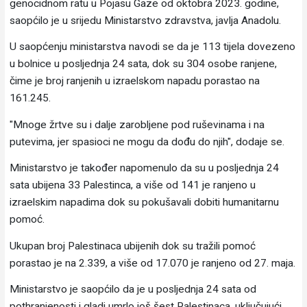
genocidnom ratu u Pojasu Gaze od oktobra 2023. godine,
saopćilo je u srijedu Ministarstvo zdravstva, javlja Anadolu.
U saopćenju ministarstva navodi se da je 113 tijela dovezeno
u bolnice u posljednja 24 sata, dok su 304 osobe ranjene,
čime je broj ranjenih u izraelskom napadu porastao na
161.245.
"Mnoge žrtve su i dalje zarobljene pod ruševinama i na
putevima, jer spasioci ne mogu da dođu do njih", dodaje se.
Ministarstvo je također napomenulo da su u posljednja 24
sata ubijena 33 Palestinca, a više od 141 je ranjeno u
izraelskim napadima dok su pokušavali dobiti humanitarnu
pomoć.
Ukupan broj Palestinaca ubijenih dok su tražili pomoć
porastao je na 2.339, a više od 17.070 je ranjeno od 27. maja.
Ministarstvo je saopćilo da je u posljednja 24 sata od
pothranjenosti i gladi umrlo još šest Palestinaca, uključujući