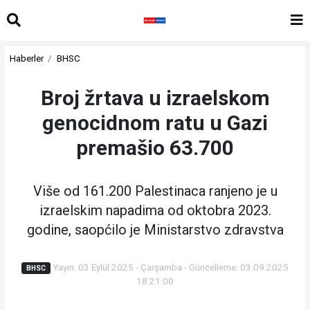
Haberler
BHSC
Broj žrtava u izraelskom
genocidnom ratu u Gazi
premašio 63.700
Više od 161.200 Palestinaca ranjeno je u
izraelskim napadima od oktobra 2023.
godine, saopćilo je Ministarstvo zdravstva
Yayın: 03 Eylül 2025 - Çarşamba - Güncelleme: 03.09.2025
BHSC
18:21:00