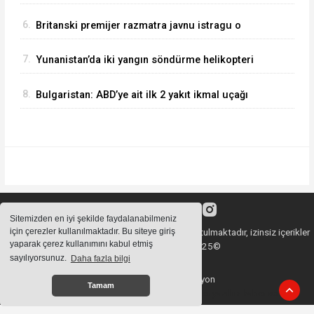
Sırp halkını artık hiç kimse bölemez”
6.
Britanski premijer razmatra javnu istragu o
Epsteinovim aktivnostima u Velikoj Britaniji
7.
Yunanistan’da iki yangın söndürme helikopteri
havada çarpıştı
8.
Bulgaristan: ABD’ye ait ilk 2 yakıt ikmal uçağı
Bezmer Hava Üssü’ne indi
Sitemizden en iyi şekilde faydalanabilmeniz
için çerezler kullanılmaktadır. Bu siteye giriş
Sitemizde bulunan içeriklerin tüm hakları saklı tutulmaktadır, izinsiz içerikler
yaparak çerez kullanımını kabul etmiş
kullanılamaz. Copyright 2025©
sayılıyorsunuz.
Daha fazla bilgi
Haber Yazılımı:
Web Aksiyon
Tamam
haber yazılımı
haber paketi
haber scripti
haber yazılım
haber script