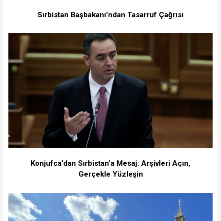
Sırbistan Başbakanı’ndan Tasarruf Çağrısı
Konjufca’dan Sırbistan’a Mesaj: Arşivleri Açın,
Gerçekle Yüzleşin