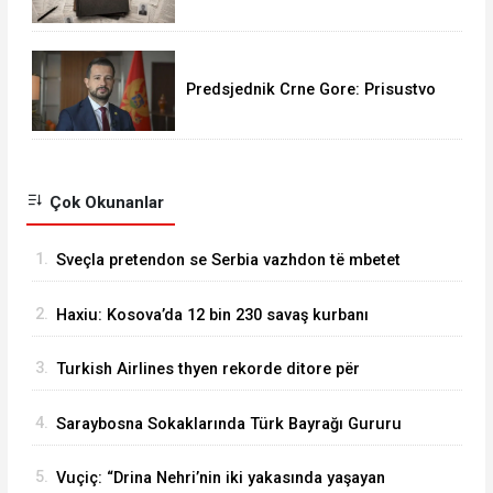
istragu o Epsteinovim aktivnostima
u Velikoj Britaniji
Predsjednik Crne Gore: Prisustvo
obilježavanju
Çok Okunanlar
1.
Sveçla pretendon se Serbia vazhdon të mbetet
e njëjtë si në kohën e Millosheviqit
2.
Haxiu: Kosova’da 12 bin 230 savaş kurbanı
belgelendi
3.
Turkish Airlines thyen rekorde ditore për
pasagjerë dhe fluturime në fillim të gushtit
4.
Saraybosna Sokaklarında Türk Bayrağı Gururu
5.
Vuçiç: “Drina Nehri’nin iki yakasında yaşayan