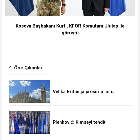
Kosova Başbakanı Kurti, KFOR Komutanı Ulutaş ile
görüştü
Öne Çıkanlar
Velika Britanija proširila listu
sankcija protiv Rusije za 19 novih
subjekata
Plenković: Kimseyi tehdit
etmiyoruz ama kimseden
korkmuyoruz