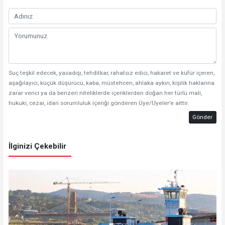
Suç teşkil edecek, yasadışı, tehditkar, rahatsız edici, hakaret ve küfür içeren,
aşağılayıcı, küçük düşürücü, kaba, müstehcen, ahlaka aykırı, kişilik haklarına
zarar verici ya da benzeri niteliklerde içeriklerden doğan her türlü mali,
hukuki, cezai, idari sorumluluk içeriği gönderen Üye/Üyeler’e aittir.
Gönder
İlginizi Çekebilir