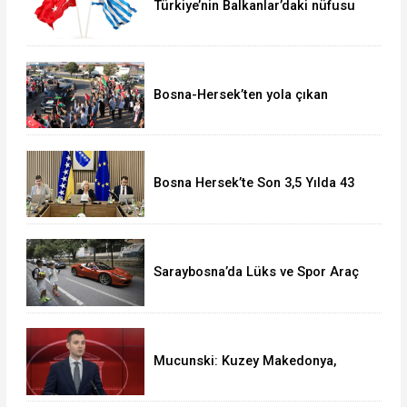
Türkiye’nin Balkanlar’daki nüfusu
Yunanistan’da gündem oldu
Bosna-Hersek’ten yola çıkan
“Filistin Konvoyu” Gaziantep’e
ulaştı
Bosna Hersek’te Son 3,5 Yılda 43
Kişiye Özel Vatandaşlık Verildi
Saraybosna’da Lüks ve Spor Araç
Şöleni
Mucunski: Kuzey Makedonya,
AB’ye tam üyelik için adil ve
öngörülebilir bir yol hak ediyor