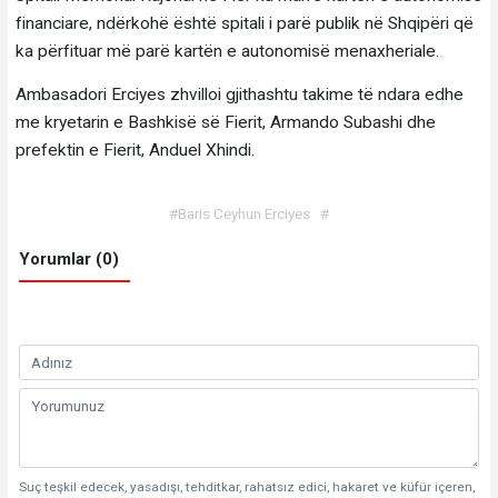
financiare, ndërkohë është spitali i parë publik në Shqipëri që
ka përfituar më parë kartën e autonomisë menaxheriale.
Ambasadori Erciyes zhvilloi gjithashtu takime të ndara edhe
me kryetarin e Bashkisë së Fierit, Armando Subashi dhe
prefektin e Fierit, Anduel Xhindi.
#Baris Ceyhun Erciyes
#
Yorumlar (0)
Suç teşkil edecek, yasadışı, tehditkar, rahatsız edici, hakaret ve küfür içeren,