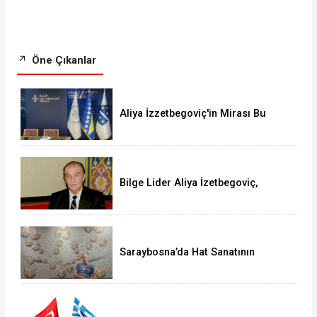
Öne Çıkanlar
Aliya İzzetbegoviç'in Mirası Bu
Vakıfla Yaşıyor
Bilge Lider Aliya İzetbegoviç,
doğumunun 101'inci yılında anılıyor
Saraybosna’da Hat Sanatının
Münzevi Üstadı: Mirsad Smajović
Mirza