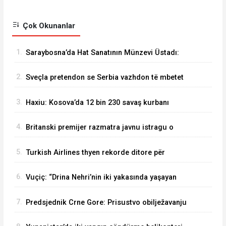
Çok Okunanlar
1.
Saraybosna’da Hat Sanatının Münzevi Üstadı:
Mirsad Smajović Mirza
2.
Sveçla pretendon se Serbia vazhdon të mbetet
e njëjtë si në kohën e Millosheviqit
3.
Haxiu: Kosova’da 12 bin 230 savaş kurbanı
belgelendi
4.
Britanski premijer razmatra javnu istragu o
Epsteinovim aktivnostima u Velikoj Britaniji
5.
Turkish Airlines thyen rekorde ditore për
pasagjerë dhe fluturime në fillim të gushtit
6.
Vuçiç: “Drina Nehri’nin iki yakasında yaşayan
Sırp halkını artık hiç kimse bölemez”
7.
Predsjednik Crne Gore: Prisustvo obilježavanju