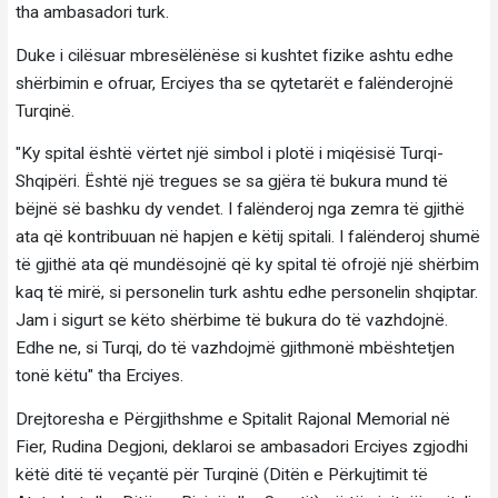
tha ambasadori turk.
Duke i cilësuar mbresëlënëse si kushtet fizike ashtu edhe
shërbimin e ofruar, Erciyes tha se qytetarët e falënderojnë
Turqinë.
"Ky spital është vërtet një simbol i plotë i miqësisë Turqi-
Shqipëri. Është një tregues se sa gjëra të bukura mund të
bëjnë së bashku dy vendet. I falënderoj nga zemra të gjithë
ata që kontribuuan në hapjen e këtij spitali. I falënderoj shumë
të gjithë ata që mundësojnë që ky spital të ofrojë një shërbim
kaq të mirë, si personelin turk ashtu edhe personelin shqiptar.
Jam i sigurt se këto shërbime të bukura do të vazhdojnë.
Edhe ne, si Turqi, do të vazhdojmë gjithmonë mbështetjen
tonë këtu" tha Erciyes.
Drejtoresha e Përgjithshme e Spitalit Rajonal Memorial në
Fier, Rudina Degjoni, deklaroi se ambasadori Erciyes zgjodhi
këtë ditë të veçantë për Turqinë (Ditën e Përkujtimit të