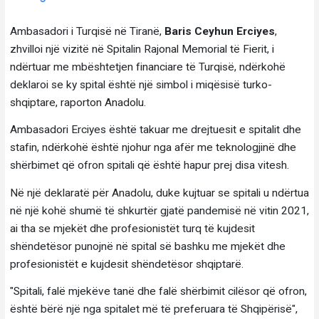
Ambasadori i Turqisë në Tiranë,
Baris Ceyhun Erciyes
,
zhvilloi një vizitë në Spitalin Rajonal Memorial të Fierit, i
ndërtuar me mbështetjen financiare të Turqisë, ndërkohë
deklaroi se ky spital është një simbol i miqësisë turko-
shqiptare, raporton Anadolu.
Ambasadori Erciyes është takuar me drejtuesit e spitalit dhe
stafin, ndërkohë është njohur nga afër me teknologjinë dhe
shërbimet që ofron spitali që është hapur prej disa vitesh.
Në një deklaratë për Anadolu, duke kujtuar se spitali u ndërtua
në një kohë shumë të shkurtër gjatë pandemisë në vitin 2021,
ai tha se mjekët dhe profesionistët turq të kujdesit
shëndetësor punojnë në spital së bashku me mjekët dhe
profesionistët e kujdesit shëndetësor shqiptarë.
"Spitali, falë mjekëve tanë dhe falë shërbimit cilësor që ofron,
është bërë një nga spitalet më të preferuara të Shqipërisë",