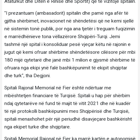
Ataturkut dhe Ditën e Rinisë dhe Sportit) që të vizitojë spitalin.
"I prezantuam (ambasadorit) spitalin dhe pamë nga afër të
gjitha shërbimet, inovacionet në shëndetësi që ne kemi sjellë
në sistemin tonë publik, por nga ana tjetër i treguam fuqizimin
e marrëdhënieve tona vëllazërore Shqipëri-Turqi. Jemi
tashmë një spital i konsoliduar pesë vjeçar këtu në rajonin e
jugut që kemi ofruar shërbime shëndetësore cilësore për mbi
180 mijë qytetarë dhe janë mbi 1 milion e gjysmë shërbime të
ofruara nga ekipi ynë falë bashkëpunimit të ekipit shqiptar
dhe turk", tha Degjoni.
Spitali Rajonal Memorial në Fier është ndërtuar me
mbështetjen financiare të Turqisë. Spitali u hap për shërbim
ndaj qytetarëve në fund të majit të vitit 2021 dhe në kuadër
të një protokolli bashkëpunimi mes Shqipërisë dhe Turqisë,
spitali menaxhohet për një periudhë disavjeçare bashkërisht
nga ekipet turke dhe shqiptare.
Spitali Memorial Rajonal në Fier ka marrë kartën e autonomisë