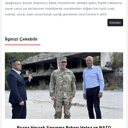
aşağılayıcı, küçük düşürücü, kaba, müstehcen, ahlaka aykırı, kişilik haklarına
zarar verici ya da benzeri niteliklerde içeriklerden doğan her türlü mali,
hukuki, cezai, idari sorumluluk içeriği gönderen Üye/Üyeler’e aittir.
Gönder
İlginizi Çekebilir
Bosna Hersek Savunma Bakanı Helez ve NATO